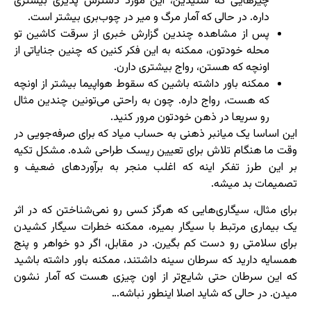
چیزهایی که شنیدین، این مورد دسترس پذیری بیشتری
داره. در حالی که آمار مرگ و میر در چوب‌بری بیشتر است.
پس از مشاهده چندین گزارش خبری از سرقت کاشین تو
محله خودتون، ممکنه به این فکر کنین که چنین جنایاتی از
اونچه که هستن، رواج بیشتری دارن.
ممکنه باور داشته باشین که سقوط هواپیما بیشتر از اونچه
که هست، رواج داره. چون به راحتی می‌تونین چندین مثال
رو سریعا در ذهن خودتون مرور کنید.
این اساسا یک میانبر ذهنی به حساب میاد که برای صرفه‌جویی در
وقت ما هنگام تلاش برای تعیین ریسک طراحی شده. مشکل تکیه
بر این طرز تفکر اینه که اغلب منجر به برآوردهای ضعیف و
تصمیمات بد میشه.
برای مثال، سیگاری‌هایی که هرگز کسی رو نمی‌شناختن که در اثر
یک بیماری مرتبط با سیگار بمیره، ممکنه خطرات سیگار کشیدن
برای سلامتی رو دست کم بگیرن. در مقابل، اگر دو خواهر و پنج
همسایه دارید که سرطان سینه داشتند، ممکنه باور داشته باشید
که این سرطان حتی شایع‌تر از اون چیزی هست که آمار نشون
میدن. در حالی که شاید اصلا اینطور نباشه…