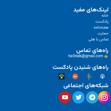
ی مفید
 تماس
hellitalk@gm
 شنیدن پادکست
ی اجتماعی