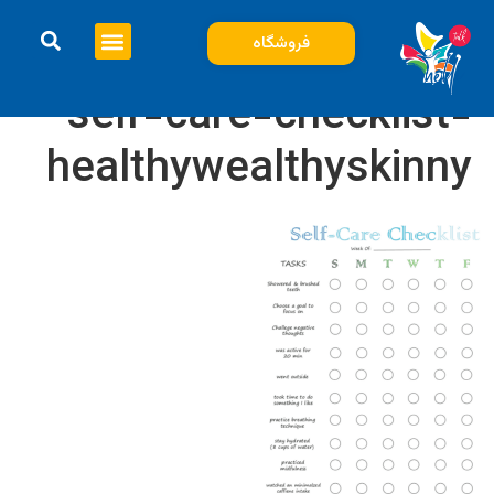
فروشگاه
self-care-checklist-
healthywealthyskinny