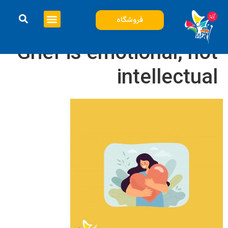
فروشگاه
Grief is emotional, not
intellectual