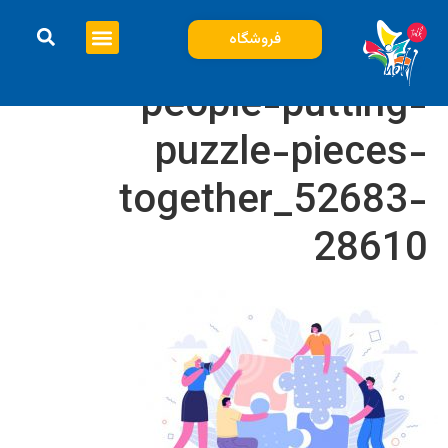
فروشگاه
people-putting-
puzzle-pieces-
together_52683-
28610