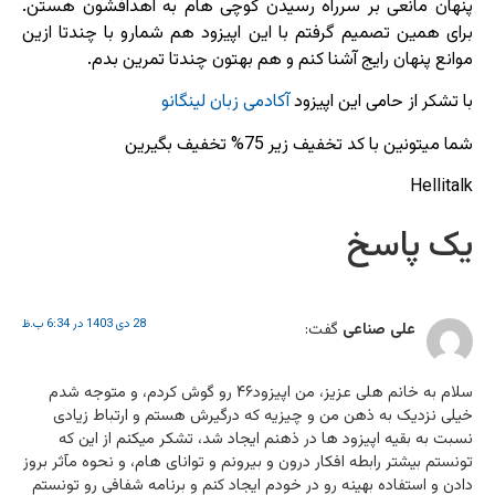
پنهان مانعی بر سرراه رسیدن کوچی هام به اهدافشون هستن.
برای همین تصمیم گرفتم با این اپیزود هم شمارو با چندتا ازین
موانع پنهان رایج آشنا کنم و هم بهتون چندتا تمرین بدم.
با تشکر از حامی این اپیزود
آکادمی زبان لینگانو
شما میتونین با کد تخفیف زیر 75% تخفیف بگیرین
Hellitalk
یک پاسخ
28 دی 1403 در 6:34 ب.ظ
علی صناعی
گفت:
سلام به خانم هلی عزیز، من اپیزود۴۶ رو گوش کردم، و متوجه شدم
خیلی نزدیک به ذهن من و چیزیه که درگیرش هستم و ارتباط زیادی
نسبت به بقیه اپیزود ها در ذهنم ایجاد شد، تشکر میکنم از این که
تونستم بیشتر رابطه افکار درون و بیرونم و توانای هام، و نحوه مآثر بروز
دادن و استفاده بهینه رو در خودم ایجاد کنم و برنامه شفافی رو تونستم